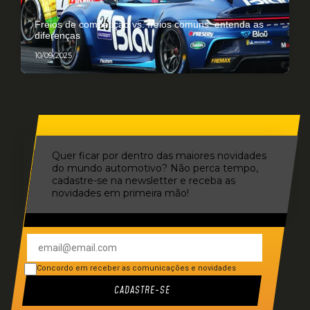
Freios de competição vs. freios comuns: entenda as
diferenças
10/09/2025
Quer ficar por dentro das maiores novidades
do mundo automotivo? Não perca tempo,
cadastre-se na newsletter e receba as
novidades em primeira mão!
Concordo em receber as comunicações e novidades
CADASTRE-SE