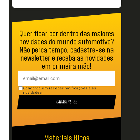
Quer ficar por dentro das maiores
novidades do mundo automotivo?
Não perca tempo, cadastre-se na
newsletter e receba as novidades
em primeira mão!
Concordo em receber notificações e as
novidades.
CADASTRE-SE
Materiais Ricos