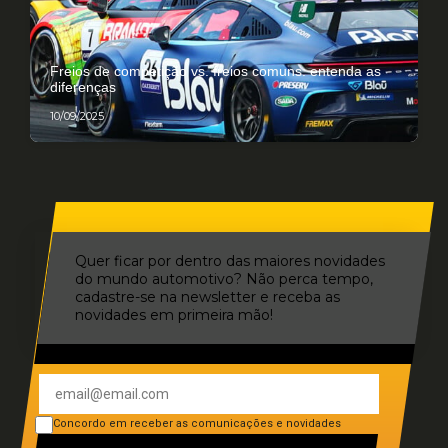
Freios de competição vs. freios comuns: entenda as
diferenças
10/09/2025
Quer ficar por dentro das maiores novidades
do mundo automotivo? Não perca tempo,
cadastre-se na newsletter e receba as
novidades em primeira mão!
Concordo em receber as comunicações e novidades