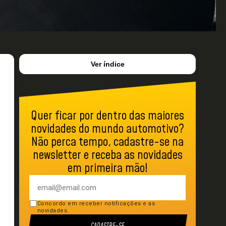
Ver índice
Quer ficar por dentro das maiores
novidades do mundo automotivo?
Não perca tempo, cadastre-se na
newsletter e receba as novidades
em primeira mão!
Concordo em receber notificações e as
novidades.