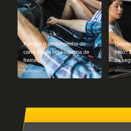
Por que o desempenho do
Quanto
carro passa pelo sistema de
freio? 
freios
da seg
15/04/2026
07/01/20