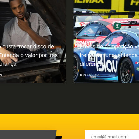
 custa trocar disco de
Freios de competição v
Entenda o valor por trás
freios comuns: entenda
urança
diferenças
26
10/09/2025