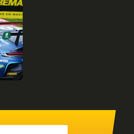
s.
 as