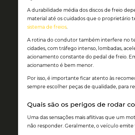
A durabilidade média dos discos de freio
depe
material até os cuidados que o proprietário
sistema de freios
.
A rotina do condutor também interfere no t
cidades, com tráfego intenso, lombadas, ace
acionamento constante
do pedal de freio. E
acionamento é bem menor.
Por isso, é importante ficar atento às reco
sempre escolher
peças de qualidade
, para 
Quais são os perigos de rodar c
Uma das sensações mais aflitivas que um moto
não responder.
Geralmente, o veículo emite v