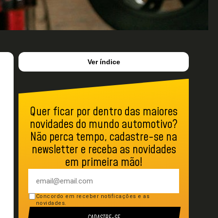
Ver índice
Quer ficar por dentro das maiores
novidades do mundo automotivo?
Não perca tempo, cadastre-se na
newsletter e receba as novidades
em primeira mão!
Concordo em receber notificações e as
novidades.