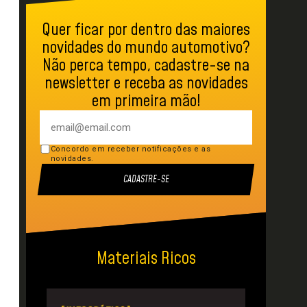
Quer ficar por dentro das maiores
novidades do mundo automotivo?
Não perca tempo, cadastre-se na
newsletter e receba as novidades
em primeira mão!
Concordo em receber notificações e as
novidades.
CADASTRE-SE
Materiais Ricos